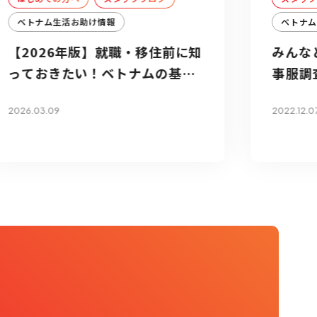
ベトナム生活お助け情報
ベトナ
【2026年版】就職・移住前に知
みんな
っておきたい！ベトナムの基本
事服調査 
情報
2026.03.09
2022.12.0