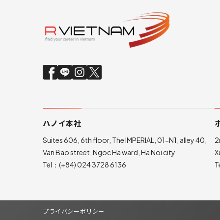
ハノイ本社
Suites 606, 6th floor, The IMPERIAL, 01-N1, alley 40,
2
Van Bao street, Ngoc Ha ward, Ha Noi city
X
Tel：
(+84) 024 3728 6136
T
プライバシーポリシー