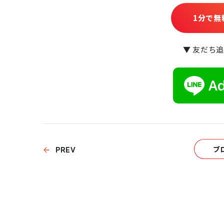
1分で無
▼ 友だち
ブ
PREV