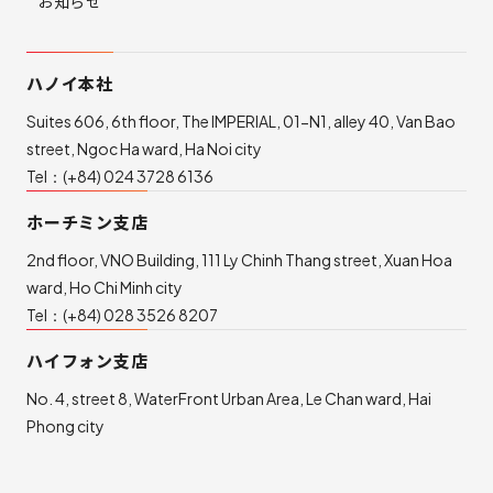
お知らせ
ハノイ本社
Suites 606, 6th floor, The IMPERIAL, 01-N1, alley 40, Van Bao
street, Ngoc Ha ward, Ha Noi city
Tel：
(+84) 024 3728 6136
ホーチミン支店
2nd floor, VNO Building, 111 Ly Chinh Thang street, Xuan Hoa
ward, Ho Chi Minh city
Tel：
(+84) 028 3526 8207
ハイフォン支店
No. 4, street 8, WaterFront Urban Area, Le Chan ward, Hai
Phong city