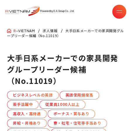
Powered by G.A.Group Co.,Ltd.
求人情報
大手日系メーカーでの家具開発グル
R
-VIETNAM
ープリーダー候補（No.11019）
大手日系メーカーでの家具開発
グループリーダー候補
（No.11019）
ビジネスレベルの英語
英語使用頻度高
若手活躍中
従業員1000人以上
高収入・高待遇
ボーナス・賞与あり
昇給・昇格あり
寮・社宅・住宅等手当あり