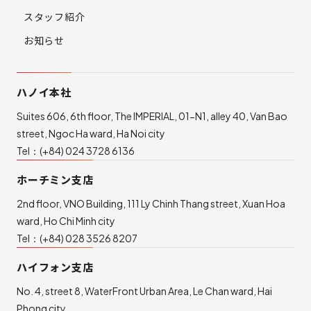
スタッフ紹介
お知らせ
ハノイ本社
Suites 606, 6th floor, The IMPERIAL, 01-N1, alley 40, Van Bao
street, Ngoc Ha ward, Ha Noi city
Tel：
(+84) 024 3728 6136
ホーチミン支店
2nd floor, VNO Building, 111 Ly Chinh Thang street, Xuan Hoa
ward, Ho Chi Minh city
Tel：
(+84) 028 3526 8207
ハイフォン支店
No. 4, street 8, WaterFront Urban Area, Le Chan ward, Hai
Phong city