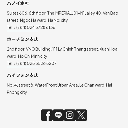
ハノイ本社
Suites 606, 6th floor, The IMPERIAL, 01-N1, alley 40, Van Bao
street, Ngoc Ha ward, Ha Noi city
Tel：
(+84) 024 3728 6136
ホーチミン支店
2nd floor, VNO Building, 111 Ly Chinh Thang street, Xuan Hoa
ward, Ho Chi Minh city
Tel：
(+84) 028 3526 8207
ハイフォン支店
No. 4, street 8, WaterFront Urban Area, Le Chan ward, Hai
Phong city