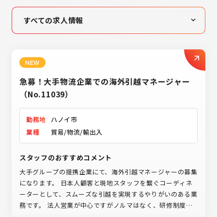
すべての求人情報
高収入・高待遇
女性活躍
NEW
未経験者歓迎
急募！大手物流企業での海外引越マネージャー
営業
（No.11039）
製造業
勤務地
ハノイ市
IT業界
業種
貿易/物流/輸出入
スタッフのおすすめコメント
大手グループの提携企業にて、海外引越マネージャーの募集
になります。 日本人顧客と現地スタッフを繋ぐコーディネ
ーターとして、スムーズな引越を実現するやりがいのある業
務です。 法人営業が中心ですがノルマはなく、研修制度や
将来的なキャリアパスも完備された安定した環境。 これま