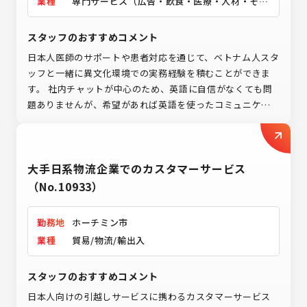
業種
専門サービス（広告・飲食・医療・人材・その
他）
スタッフのおすすめコメント
日本人医師のサポートや患者対応を通じて、ベトナム人スタ
ッフと一緒に異文化環境での実務経験を積むことができま
す。 社内チャットが中心のため、英語に自信がなくても問
題ありませんが、希望があれば英語を使ったコミュニケー
ションに挑戦することも可能です。 VISA・労働許可証は会
社負担、社員割引制度もあり、海外勤務が初めての方でも安
心してチャレンジできる環境が整っています。
大手日系物流企業でのカスタマーサービス
（No.10933）
勤務地
ホーチミン市
業種
貿易/物流/輸出入
スタッフのおすすめコメント
日本人向けの引越しサービスに携わるカスタマーサービス