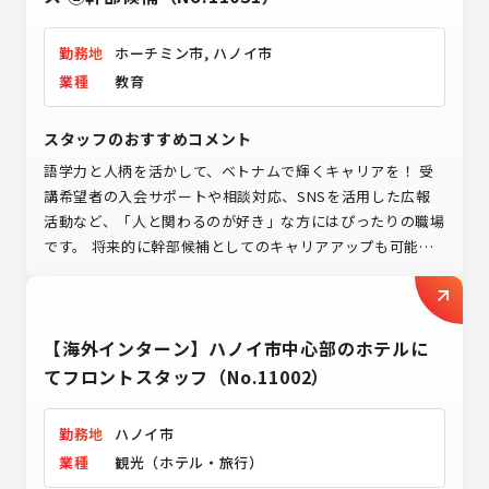
勤務地
ホーチミン市, ハノイ市
業種
教育
スタッフのおすすめコメント
語学力と人柄を活かして、ベトナムで輝くキャリアを！ 受
講希望者の入会サポートや相談対応、SNSを活用した広報
活動など、「人と関わるのが好き」な方にはぴったりの職場
です。 将来的に幹部候補としてのキャリアアップも可能で
すので、「現地で長く働きたい」「教育やサービスに関わる
仕事がしたい」方にも大変おすすめのポジションです。
【海外インターン】ハノイ市中心部のホテルに
てフロントスタッフ（No.11002）
勤務地
ハノイ市
業種
観光（ホテル・旅行）