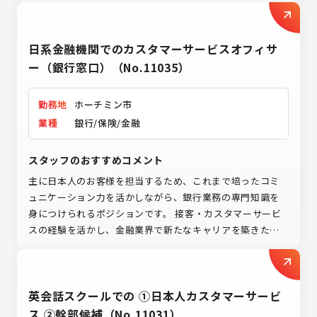
での顧客対応や営業経験を活かし、グローバルに活躍した
い方に最適です。 ハノイで新たなキャリアを築くチャンス
日系金融機関でのカスタマーサービスオフィサ
を、ぜひ手にしてみませんか。
ー（銀行窓口）（No.11035）
勤務地
ホーチミン市
業種
銀行/保険/金融
スタッフのおすすめコメント
主に日本人のお客様を担当するため、これまで培ったコミ
ュニケーション力を活かしながら、銀行業務の専門知識を
身につけられるポジションです。 接客・カスタマーサービ
スの経験を活かし、金融業界で新たなキャリアを築きたい
方からのご応募をお待ちしております。
英会話スクールでの ①日本人カスタマーサービ
ス ②幹部候補（No.11031）