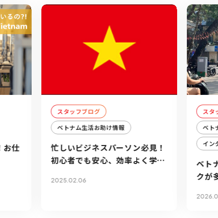
スタッフブログ
スタ
ベトナム生活お助け情報
ベト
イン
！お仕
忙しいビジネスパーソン必見！
初心者でも安心、効率よく学べ
ベト
るオンラインベトナム語講座3
クが
2025.02.06
選
ント
2026.0