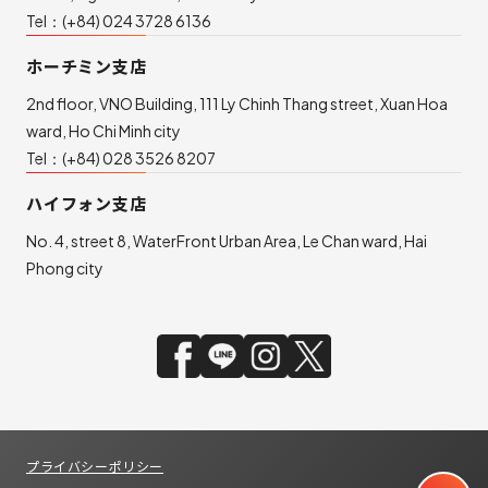
Tel：
(+84) 024 3728 6136
ホーチミン支店
2nd floor, VNO Building, 111 Ly Chinh Thang street, Xuan Hoa
ward, Ho Chi Minh city
Tel：
(+84) 028 3526 8207
ハイフォン支店
No. 4, street 8, WaterFront Urban Area, Le Chan ward, Hai
Phong city
プライバシーポリシー