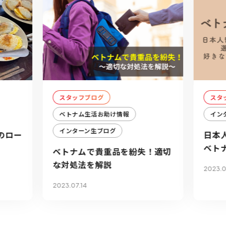
スタッフブログ
スタ
ベトナム生活お助け情報
イン
インターン生ブログ
のロー
日本
ベト
ベトナムで貴重品を紛失！適切
な対処法を解説
2023.0
2023.07.14