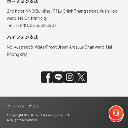
ホーチミン支店
2nd floor, VNO Building, 111 Ly Chinh Thang street, Xuan Hoa
ward, Ho Chi Minh city
Tel：
(+84) 028 3526 8207
ハイフォン支店
No. 4, street 8, WaterFront Urban Area, Le Chan ward, Hai
Phong city
プライバシーポリシー
Copyright © 2008~ G.A.Group Co.,Ltd.
All Rights Reserved.