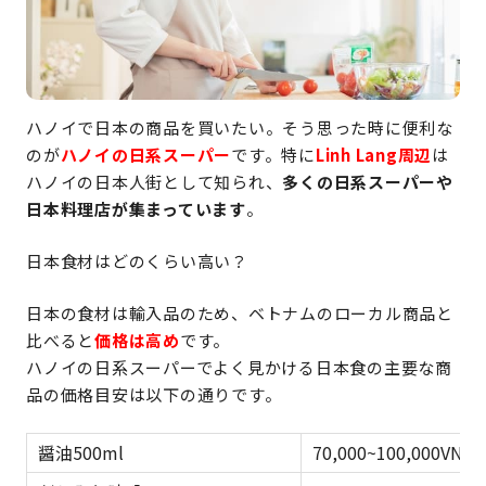
ハノイで日本の商品を買いたい。そう思った時に便利な
のが
ハノイの日系スーパー
です。特に
Linh Lang周辺
は
ハノイの日本人街として知られ、
多くの日系スーパーや
日本料理店が集まっています
。
日本食材はどのくらい高い？
日本の食材は輸入品のため、ベトナムのローカル商品と
比べると
価格は高め
です。
ハノイの日系スーパーでよく見かける日本食の主要な商
品の価格目安は以下の通りです。
醤油500ml
70,000~100,000VND