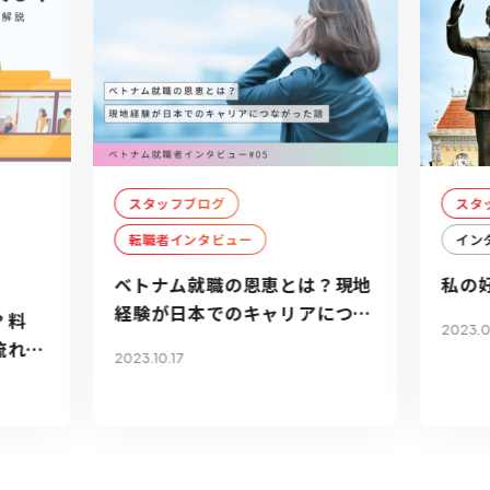
スタッフブログ
スタ
転職者インタビュー
イン
ベトナム就職の恩恵とは？現地
私の
経験が日本でのキャリアにつな
？料
2023.0
がった話
流れを
2023.10.17