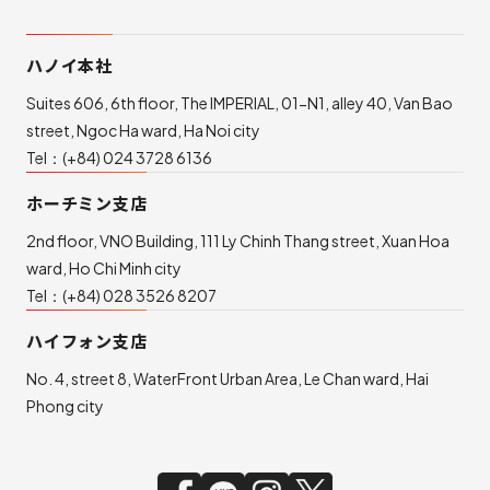
ハノイ本社
Suites 606, 6th floor, The IMPERIAL, 01-N1, alley 40, Van Bao
street, Ngoc Ha ward, Ha Noi city
Tel：
(+84) 024 3728 6136
ホーチミン支店
2nd floor, VNO Building, 111 Ly Chinh Thang street, Xuan Hoa
ward, Ho Chi Minh city
Tel：
(+84) 028 3526 8207
ハイフォン支店
No. 4, street 8, WaterFront Urban Area, Le Chan ward, Hai
Phong city