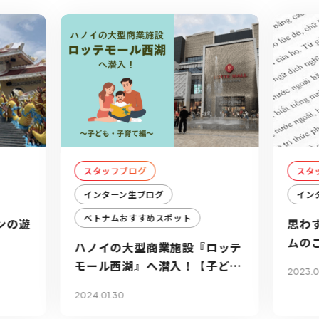
スタッフブログ
スタ
インターン生ブログ
イン
ベトナムおすすめスポット
ンの遊
思わ
》
ムの
ハノイの大型商業施設『ロッテ
モール西湖』へ潜入！【子ど
2023.0
も・子育て編】
2024.01.30