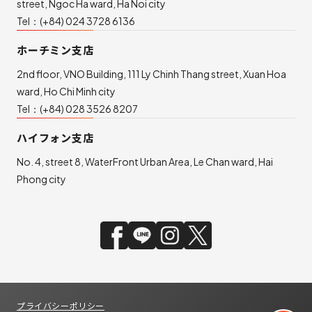
street, Ngoc Ha ward, Ha Noi city
Tel：
(+84) 024 3728 6136
ホーチミン支店
2nd floor, VNO Building, 111 Ly Chinh Thang street, Xuan Hoa
ward, Ho Chi Minh city
Tel：
(+84) 028 3526 8207
ハイフォン支店
No. 4, street 8, WaterFront Urban Area, Le Chan ward, Hai
Phong city
プライバシーポリシー