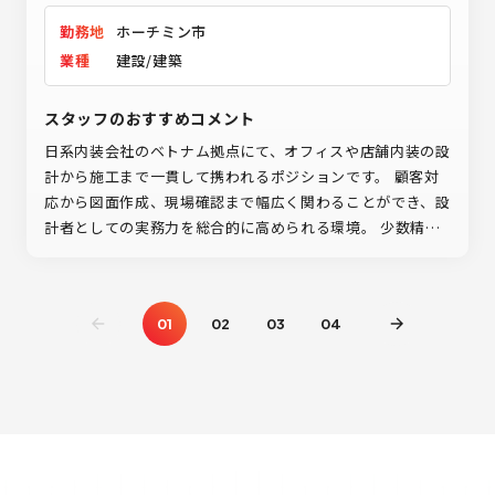
勤務地
ホーチミン市
業種
建設/建築
スタッフのおすすめコメント
日系内装会社のベトナム拠点にて、オフィスや店舗内装の設
計から施工まで一貫して携われるポジションです。 顧客対
応から図面作成、現場確認まで幅広く関わることができ、設
計者としての実務力を総合的に高められる環境。 少数精鋭
のアットホームな組織で裁量を持って働きながら、海外で
のキャリアに挑戦してみませんか。
01
02
03
04