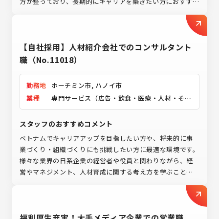
方が整っており、長期的にキャリアを築きたい方におすすめ
の環境です。
【自社採用】人材紹介会社でのコンサルタント
職（No.11018）
勤務地
ホーチミン市, ハノイ市
業種
専門サービス（広告・飲食・医療・人材・その
他）
スタッフのおすすめコメント
ベトナムでキャリアアップを目指したい方や、将来的に事
業づくり・組織づくりにも挑戦したい方に最適な環境です。
様々な業界の日系企業の経営者や役員と関わりながら、経
営やマネジメント、人材育成に関する考え方を学ぶことが
できます。 また、人材紹介を通じて企業と求職者の架け橋
となり、双方にとって最適なマッチングを実現できたときに
は大きなやりがいを感じられます。 成果はコミッションと
福利厚生充実！大手メディア企業での営業職
して還元されるため、自身の成長や成果を実感しやすく、