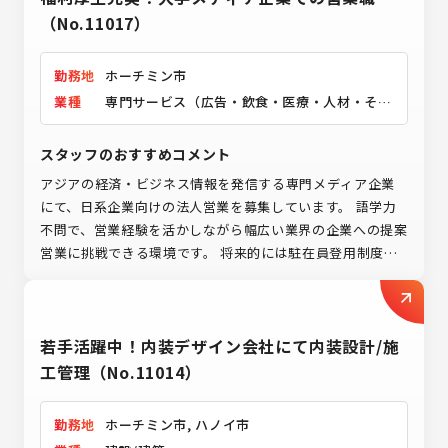
将来的にはマネジメントや新規事業など幅広いキャリアに
（No.11017）
挑戦できる環境です◎
勤務地
ホーチミン市
業種
専門サービス（広告・飲食・医療・人材・その
他）
スタッフのおすすめコメント
アジアの経済・ビジネス情報を発信する専門メディア企業
にて、日系企業向けの法人営業を募集しています。 語学力
不問で、営業経験を活かしながら幅広い業界の企業への提案
営業に挑戦できる環境です。 将来的には駐在員登用制度も
あり、海外での営業経験をキャリアアップにつなげたい方に
おすすめです。 次のステージとして、グローバルな環境で
活躍してみませんか。
若手活躍中！内装デザイン会社にて内装設計/施
工管理（No.11014）
勤務地
ホーチミン市, ハノイ市