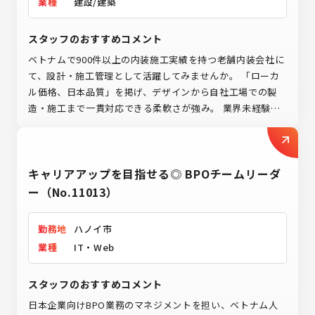
業種
建設/建築
スタッフのおすすめコメント
ベトナムで900件以上の内装施工実績を持つ老舗内装会社に
て、設計・施工管理として活躍してみませんか。 「ローカ
ル価格、日本品質」を掲げ、デザインから自社工場での製
造・施工まで一貫対応できる柔軟さが強み。 業界未経験で
もチャレンジ可能で、不動産・金融・人材・商社などでクラ
イアントワークの経験をお持ちの方なら、これまでの経験
を活かせます。 新規開拓のプレッシャーはなく、既存顧客
キャリアアップを目指せる◎ BPOチームリーダ
との打合せ・提案を中心にものづくりの上流から引き渡し
まで幅広く携われるポジションです。
ー（No.11013）
勤務地
ハノイ市
業種
IT・Web
スタッフのおすすめコメント
日本企業向けBPO業務のマネジメントを担い、ベトナム人