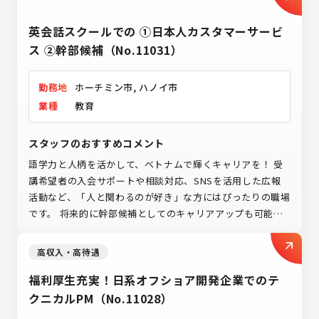
制度のもと、プロセスと成果が正当に報われるキャリアを築
英会話スクールでの ①日本人カスタマーサービ
けます。 グローバル環境で経営層と共に「強い組織」を創
り上げる、意欲あるあなたからのご応募をお待ちしていま
ス ②幹部候補（No.11031）
す！
勤務地
ホーチミン市, ハノイ市
業種
教育
スタッフのおすすめコメント
語学力と人柄を活かして、ベトナムで輝くキャリアを！ 受
講希望者の入会サポートや相談対応、SNSを活用した広報
活動など、「人と関わるのが好き」な方にはぴったりの職場
です。 将来的に幹部候補としてのキャリアアップも可能で
すので、「現地で長く働きたい」「教育やサービスに関わる
仕事がしたい」方にも大変おすすめのポジションです。
高収入・高待遇
福利厚生充実！日系オフショア開発企業でのテ
クニカルPM（No.11028）