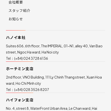
会社概要
スタッフ紹介
お知らせ
ハノイ本社
Suites 606, 6th floor, The IMPERIAL, 01-N1, alley 40, Van Bao
street, Ngoc Ha ward, Ha Noi city
Tel：
(+84) 024 3728 6136
ホーチミン支店
2nd floor, VNO Building, 111 Ly Chinh Thang street, Xuan Hoa
ward, Ho Chi Minh city
Tel：
(+84) 028 3526 8207
ハイフォン支店
No. 4, street 8, WaterFront Urban Area, Le Chan ward, Hai