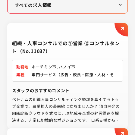
すべての求人情報
高収入・高待遇
女性活躍
未経験者歓迎
組織・人事コンサルでの①営業 ②コンサルタン
営業
ト（No.11037）
製造業
勤務地
ホーチミン市, ハノイ市
IT業界
業種
専門サービス（広告・飲食・医療・人材・その
他）
スタッフのおすすめコメント
ベトナムの組織人事コンサルティング領域を牽引するトッ
プ企業で、事業拡大の最前線に立ちませんか？ 独自開発の
組織診断クラウドを武器に、現地成長企業の経営課題を解
決する、非常に挑戦的なポジションです。 日系支援から現
地企業への本格開拓へ舵を切った今、ビジネス創出のダイ
ナミズムを間近で体感することが可能。 透明性の高い評価