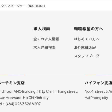
クトマネージャー（No.10368）
求人検索
転職希望の方へ
全ての求人情報
はじめての方へ
求人詳細検索
海外就職Q&A
スタッフブログ
ホーチミン支店
ハイフォン支
nd floor, VNO Building, 111 Ly Chinh Thang street,
No. 4, street 8,
uan Hoa ward, Ho Chi Minh city
Hai Phong city
el：
(+84) 028 3526 8207