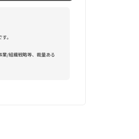
です。
事業/組織戦略等、裁量ある