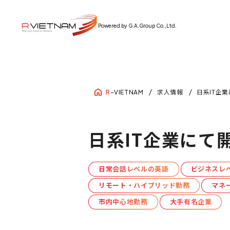
Powered by G.A.Group Co.,Ltd.
求人情報
日系IT企
R
-VIETNAM
日系IT企業にて
日常会話レベルの英語
ビジネスレ
リモート・ハイブリッド勤務
マネ
市内中心地勤務
大手有名企業