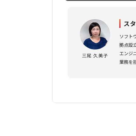
ス
ソフト
拠点設
エンジ
三尾 久美子
業務を