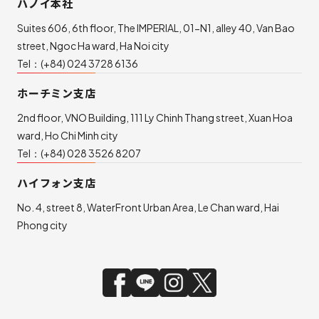
ハノイ本社
Suites 606, 6th floor, The IMPERIAL, 01-N1, alley 40, Van Bao
street, Ngoc Ha ward, Ha Noi city
Tel：
(+84) 024 3728 6136
ホーチミン支店
2nd floor, VNO Building, 111 Ly Chinh Thang street, Xuan Hoa
ward, Ho Chi Minh city
Tel：
(+84) 028 3526 8207
ハイフォン支店
No. 4, street 8, WaterFront Urban Area, Le Chan ward, Hai
Phong city