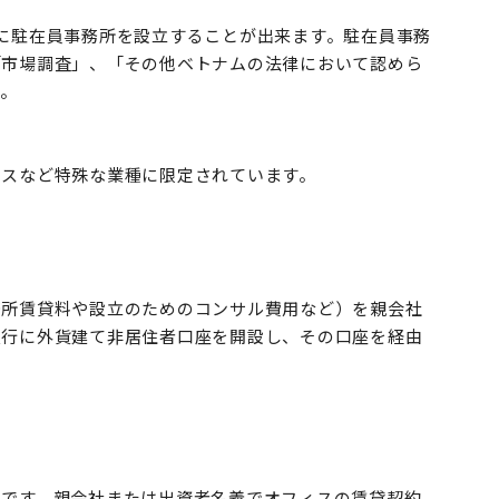
に駐在員事務所を設立することが出来ます。駐在員事務
「市場調査」、「その他ベトナムの法律において認めら
ん。
ビスなど特殊な業種に限定されています。
）
務所賃貸料や設立のためのコンサル費用など）を親会社
銀行に外貨建て非居住者口座を開設し、その口座を経由
要です。親会社または出資者名義でオフィスの賃貸契約