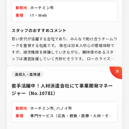
（No.10785）
勤務地
ホーチミン市
業種
IT・Web
スタッフのおすすめコメント
若い世代が活躍する会社であり、みんなで助け合うチームワ
ークを重視する社風です。 現在は日本人中心の管理体制で
すが、順次権限を移譲していきながら、期待値のあるスタ
ッフは適宜抜擢していく方針だそうです。 ローカライズを
促進しているため、スタッフ育成を得意とする方、興味関
心が強い方にとってその機会がある会社です。
高収入・高待遇
若手活躍中！人材派遣会社にて事業開発マネー
ジャー（No.10781）
勤務地
ホーチミン市, ハノイ市
業種
専門サービス（広告・飲食・医療・人材・その
他）