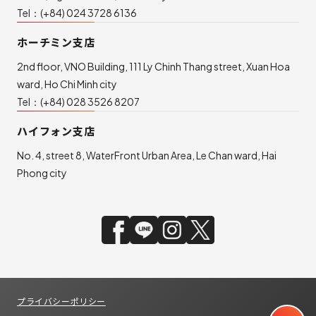
Tel：
(+84) 024 3728 6136
ホーチミン支店
2nd floor, VNO Building, 111 Ly Chinh Thang street, Xuan Hoa
ward, Ho Chi Minh city
Tel：
(+84) 028 3526 8207
ハイフォン支店
No. 4, street 8, WaterFront Urban Area, Le Chan ward, Hai
Phong city
プライバシーポリシー