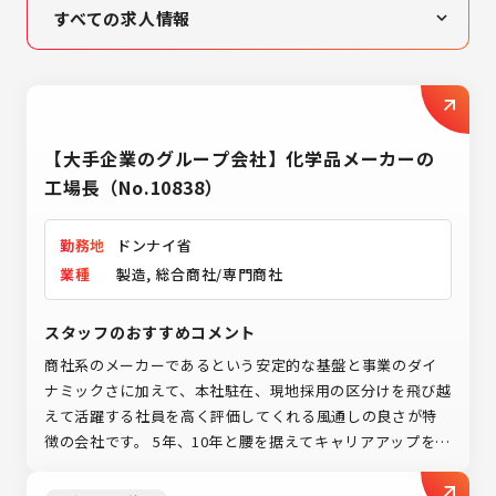
すべての求人情報
高収入・高待遇
女性活躍
未経験者歓迎
【大手企業のグループ会社】化学品メーカーの
営業
工場長（No.10838）
製造業
勤務地
ドンナイ省
IT業界
業種
製造, 総合商社/専門商社
スタッフのおすすめコメント
商社系のメーカーであるという安定的な基盤と事業のダイ
ナミックさに加えて、本社駐在、現地採用の区分けを飛び越
えて活躍する社員を高く評価してくれる風通しの良さが特
徴の会社です。 5年、10年と腰を据えてキャリアアップを考
える人へおススメのお仕事です。