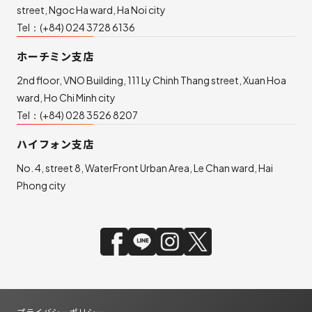
street, Ngoc Ha ward, Ha Noi city
Tel：
(+84) 024 3728 6136
ホーチミン支店
2nd floor, VNO Building, 111 Ly Chinh Thang street, Xuan Hoa
ward, Ho Chi Minh city
Tel：
(+84) 028 3526 8207
ハイフォン支店
No. 4, street 8, WaterFront Urban Area, Le Chan ward, Hai
Phong city
プライバシーポリシー