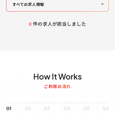
すべての求人情報
高収入・高待遇
女性活躍
0
件の求人が該当しました
未経験者歓迎
営業
製造業
IT業界
How It Works
ご利用の流れ
01
02
03
04
05
06