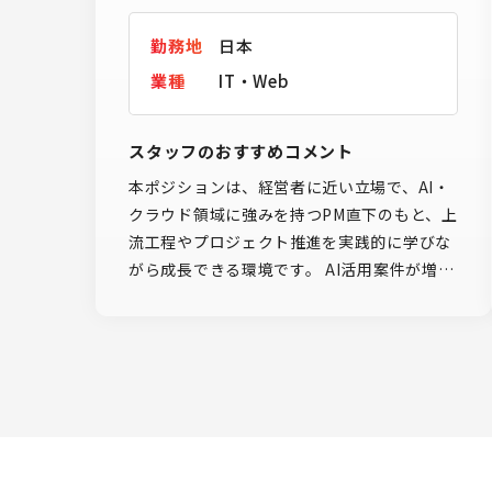
勤務地
日本
業種
IT・Web
スタッフのおすすめコメント
本ポジションは、経営者に近い立場で、AI・
クラウド領域に強みを持つPM直下のもと、上
流工程やプロジェクト推進を実践的に学びな
がら成長できる環境です。 AI活用案件が増加
しているため、業務を通じて最新技術への理
解を深められるほか、ベトナム拠点との連携
によるグローバル開発経験も積むことができ
ます。 また、組織としてミドルレイヤー強化
を進めており、若手とPM層をつなぐ存在とし
て期待されるため、将来的なPMキャリアを
目指しやすい点も魅力です。