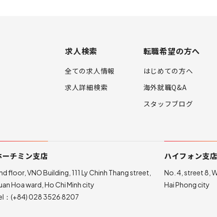
求人検索
転職希望の方へ
全ての求人情報
はじめての方へ
求人詳細検索
海外就職Q&A
スタッフブログ
ホーチミン支店
ハイフォン支
nd floor, VNO Building, 111 Ly Chinh Thang street,
No. 4, street 8,
uan Hoa ward, Ho Chi Minh city
Hai Phong city
el：
(+84) 028 3526 8207