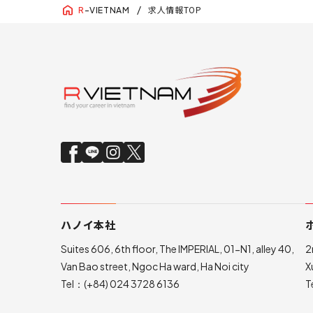
求人情報TOP
R
-VIETNAM
ハノイ本社
Suites 606, 6th floor, The IMPERIAL, 01-N1, alley 40,
2
Van Bao street, Ngoc Ha ward, Ha Noi city
X
Tel：
(+84) 024 3728 6136
T