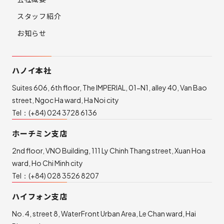
スタッフ紹介
お知らせ
ハノイ本社
Suites 606, 6th floor, The IMPERIAL, 01-N1, alley 40, Van Bao
street, Ngoc Ha ward, Ha Noi city
Tel：
(+84) 024 3728 6136
ホーチミン支店
2nd floor, VNO Building, 111 Ly Chinh Thang street, Xuan Hoa
ward, Ho Chi Minh city
Tel：
(+84) 028 3526 8207
ハイフォン支店
No. 4, street 8, WaterFront Urban Area, Le Chan ward, Hai