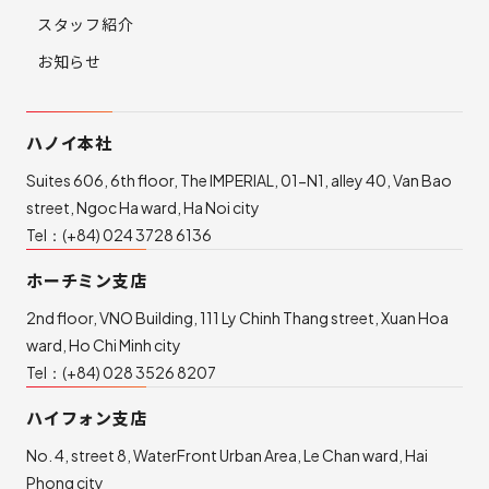
スタッフ紹介
お知らせ
ハノイ本社
Suites 606, 6th floor, The IMPERIAL, 01-N1, alley 40, Van Bao
street, Ngoc Ha ward, Ha Noi city
Tel：
(+84) 024 3728 6136
ホーチミン支店
2nd floor, VNO Building, 111 Ly Chinh Thang street, Xuan Hoa
ward, Ho Chi Minh city
Tel：
(+84) 028 3526 8207
ハイフォン支店
No. 4, street 8, WaterFront Urban Area, Le Chan ward, Hai
Phong city